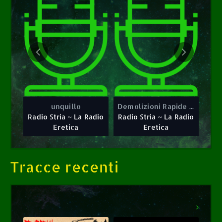
0
1
unquillo
Demolizioni Rapide Città di Lugano
Ci
Radio Stria ~
Radio Stria ~
La Radio
La Radio
Eretica
Eretica
unquillo
Demolizioni Rapide Città di Lugano
Radio Stria ~ La Radio
Radio Stria ~ La Radio
Eretica
Eretica
Tracce recenti