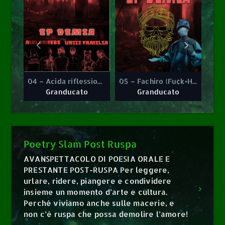
0
0
pina
04 – Acida riflessione
05 – Fachiro (Fu¢k•HH&rø)
03 – La mattina della rapina
04 – Acida riflessione
05 – Fachiro (Fu¢k•HH&rø)
Granducato
Granducato
Granducato
Granducato
Poetry Slam Post Ruspa
AVANSPETTACOLO DI POESIA ORALE E
PRESTANTE POST-RUSPA Per leggere,
urlare, ridere, piangere e condividere
insieme un momento d’arte e cultura.
Perché viviamo anche sulle macerie, e
non c’è ruspa che possa demolire l’amore!