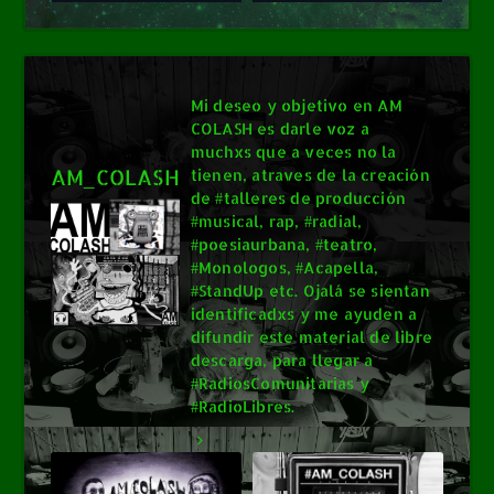
Mi deseo y objetivo en AM
COLASH es darle voz a
muchxs que a veces no la
AM_COLASH
tienen, atraves de la creación
de #talleres de producción
#musical, rap, #radial,
#poesiaurbana, #teatro,
#Monologos, #Acapella,
#StandUp etc. Ojalá se sientan
identificadxs y me ayuden a
difundir este material de libre
descarga, para llegar a
#RadiosComunitarias y
#RadioLibres.