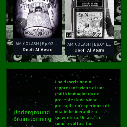
0
0
AM COLASH | Ep.02 Desobediencia
AM COLASH | Ep.01 Las Cosas Claras
AM COLASH | Ep.02 Desobediencia
Deofi Al
Deofi Al
AM COLASH | Ep.01 Las Cosas Claras
AM COLASH | Ep.01 Las Cosas Claras
Deofi Al Vesre
Vesre
Vesre
e
Deofi Al Vesre
Una descrizione o
rappresentazione di una
realtà immaginaria del
presente dove viene
presagita un'esperienza di
Underground
vita indesiderabile o
Brainstorming
spaventosa. Un assalto
sonoro volto a far