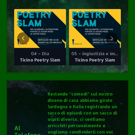
0
0
ardi
04 – Día
05 – ingiustizia e impotenza ~ l’impiccagione
04 – Día
05 – ingiustizia e impotenza ~ l’impiccagione
lam
Ticino Poetry Slam
Ticino Poetry Slam
Ti
Ticino Poetry
Ticino Poetry
Slam
Slam
Restando “comodi” sul nostro
divano di casa abbiamo girato
Sardegna e Italia registrando un
sacco di episodi con un sacco di
ospiti diversx, ci sentiamo
arricchiti personalmente e
Al
vogliamo condividerli con voi.
Telefono