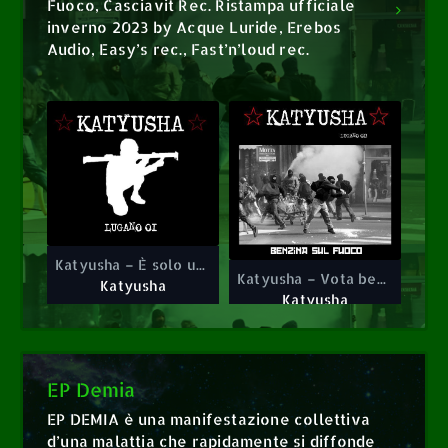
Fuoco, Casciavit Rec. Ristampa ufficiale
inverno 2023 by Acque Luride, Erebos
Audio, Easy’s rec., Fast’n’loud rec.
1
4
Katyusha – È solo un problema di mira
Katyusha – È solo un problema di mira
Katyusha – Vota benzina
Katyusha – Vota benzina
Katyusha
Katyusha
Katyusha
Katyusha
EP Demia
EP DEMIA è una manifestazione collettiva
d’una malattia che rapidamente si diffonde