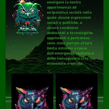
emergere la nostra
appartenenza ad
un'ipotetica società nella
quale alcune espressioni
sociali e politiche, o
alcune condizioni
ambientali e tecnologiche
opprimenti o pericolose,
sono state portate al loro
limite estremo a causa
dell'emergenza sanitaria e
della conseguente crisi
economica e sociale.
0
0