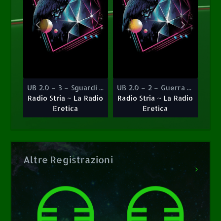
UB 2.0 – 3 – Sguardi Sanitari
UB 2.0 – 2 – Guerra Mediatica
Radio Stria ~
Radio Stria ~
La Radio
La Radio
Eretica
Eretica
Rad
UB 2.0 – 3 – Sguardi Sanitari
UB 2.0 – 2 – Guerra Mediatica
Radio Stria ~ La Radio
Radio Stria ~ La Radio
Eretica
Eretica
Altre Registrazioni