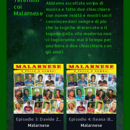
Abbiamo ascoltato un po di
coi
musica e fatto due chiacchiere
Malarnese
con nuove realtà e mostri sacri
convincendoci sempre di più
che le logiche di mercato e il
logorio della vita moderna non
ci toglieranno mai il tempo per
una birra e due chiacchiere con
gli amici.
0
0
Episodio 3: Davide Zeman
Episodio 4: Ileana (Berghem Youth Crew)
Episodio 2: Willy Valanga
Episodio 3: Davide Zeman
Episodio 4: Ileana (Berghem Youth Crew)
Malarnese
Malarnese
Malarnese
Malarnese