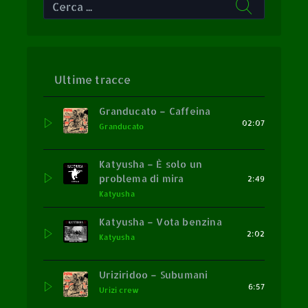
Ultime tracce
Granducato – Caffeina
02:07
Granducato
Katyusha – È solo un
problema di mira
2:49
Katyusha
Katyusha – Vota benzina
2:02
Katyusha
Uriziridoo – Subumani
6:57
Urizi crew