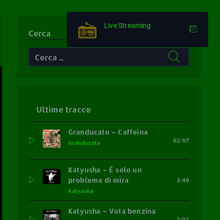
Live Streaming
Cerca
Ultime tracce
Granducato – Caffeina
02:07
Granducato
Katyusha – È solo un
problema di mira
2:49
Katyusha
Katyusha – Vota benzina
2:02