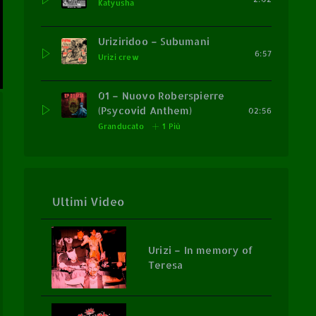
Katyusha
Uriziridoo – Subumani
6:57
Urizi crew
01 – Nuovo Roberspierre
(Psycovid Anthem)
02:56
Granducato
1 Più
Ultimi Video
Urizi – In memory of
Teresa